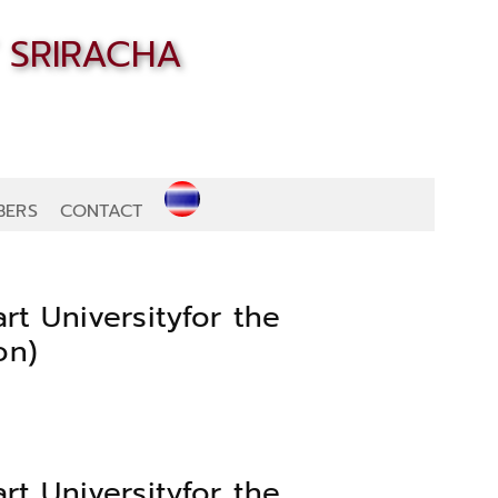
BERS
CONTACT
rt Universityfor the
on)
rt Universityfor the