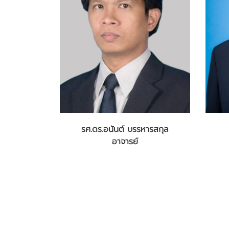
รศ.ดร.อนันต์ บรรหารสกุล
อาจารย์