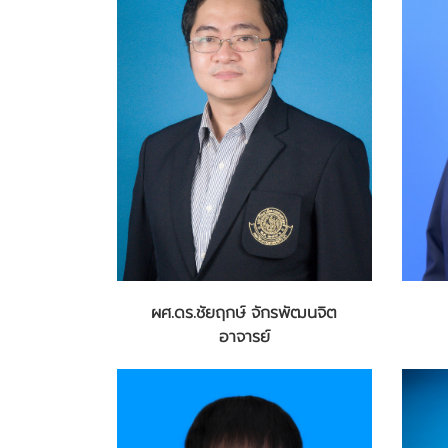
ผศ.ดร.ชัยฤกษ์ จักรพัฒนจิต
อาจารย์