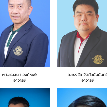
ผศ.ดร.ธเนศ วงศ์หงษ์
อ.ทรงชัย จิตภักดีบดินทร
อาจารย์
อาจารย์