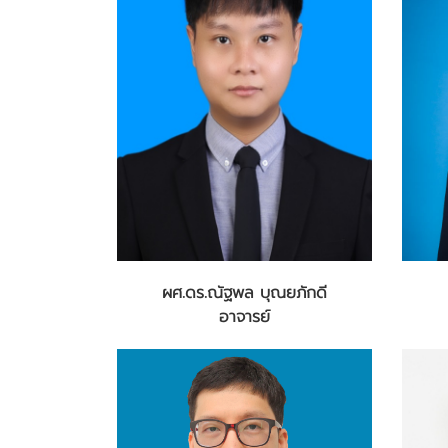
ผศ.ดร.ณัฐพล บุณยภักดี
อาจารย์