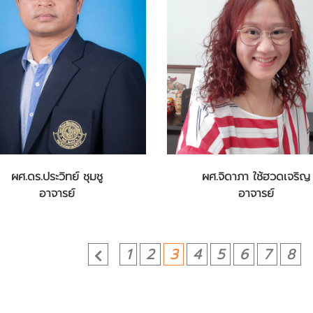
ผศ.ดร.ประวิทย์ ชุมชู
ผศ.จิดาภา ใช้ฮวดเจริญ
อาจารย์
อาจารย์
1
2
3
4
5
6
7
8