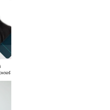
์
วเตอร์