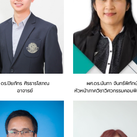
ดร.ปิยภัทร ศิรธารโสภณ
ผศ.ดร.นันทา จันทร์พิทักษ
อาจารย์
หัวหน้าภาควิชาวิศวกรรมคอมพิ