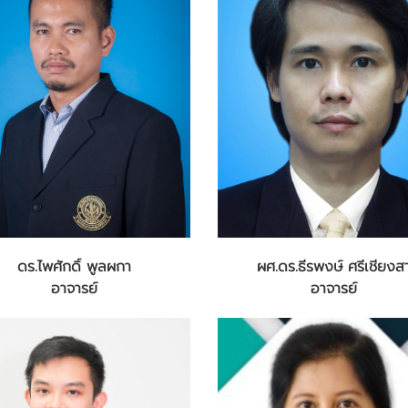
ดร.ไพศักดิ์ พูลผกา
ผศ.ดร.ธีรพงษ์ ศรีเชียงส
อาจารย์
อาจารย์