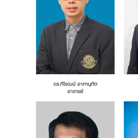
ดร.กิโรฒม์ อาภานุทัต
อาจารย์